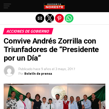
Salir de la versión móvil
ACCIONES DE GOBIERNO
Convive Andrés Zorrilla con
Triunfadores de “Presidente
por un Día”
Publicado
hace 9 años
el
3 mayo, 2017
Por
Boletín de prensa