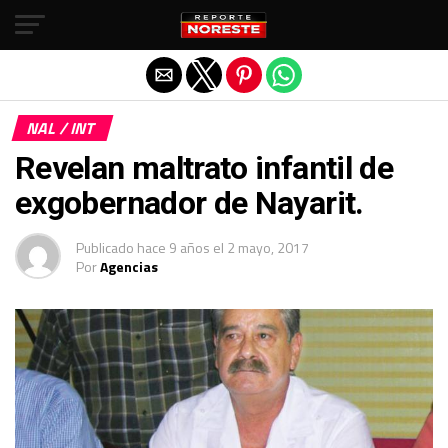
Salir de la versión móvil
NAL / INT
Revelan maltrato infantil de
exgobernador de Nayarit.
Publicado
hace 9 años
el
2 mayo, 2017
Por
Agencias