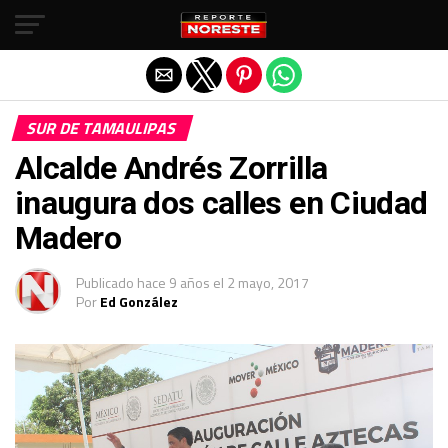
Salir de la versión móvil
SUR DE TAMAULIPAS
Alcalde Andrés Zorrilla
inaugura dos calles en Ciudad
Madero
Publicado
hace 9 años
el
2 mayo, 2017
Por
Ed González