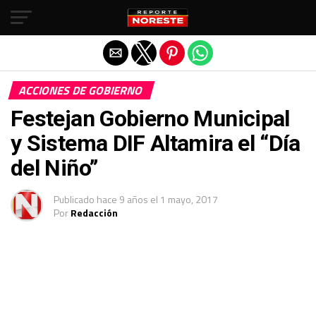
Salir de la versión móvil
ACCIONES DE GOBIERNO
Festejan Gobierno Municipal
y Sistema DIF Altamira el “Día
del Niño’’
Publicado
hace 9 años
el
1 mayo, 2017
Por
Redacción