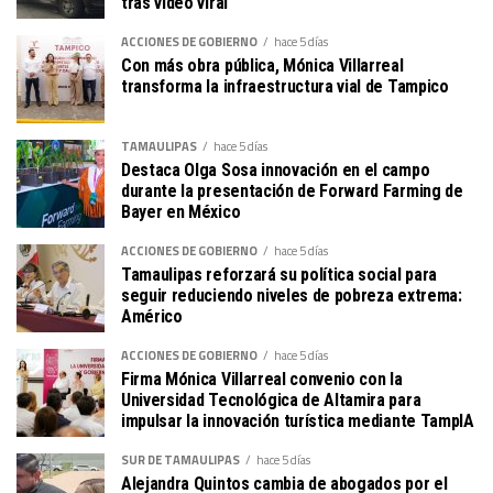
tras video viral
ACCIONES DE GOBIERNO
hace 5 días
Con más obra pública, Mónica Villarreal
transforma la infraestructura vial de Tampico
TAMAULIPAS
hace 5 días
Destaca Olga Sosa innovación en el campo
durante la presentación de Forward Farming de
Bayer en México
ACCIONES DE GOBIERNO
hace 5 días
Tamaulipas reforzará su política social para
seguir reduciendo niveles de pobreza extrema:
Américo
ACCIONES DE GOBIERNO
hace 5 días
Firma Mónica Villarreal convenio con la
Universidad Tecnológica de Altamira para
impulsar la innovación turística mediante TampIA
SUR DE TAMAULIPAS
hace 5 días
Alejandra Quintos cambia de abogados por el