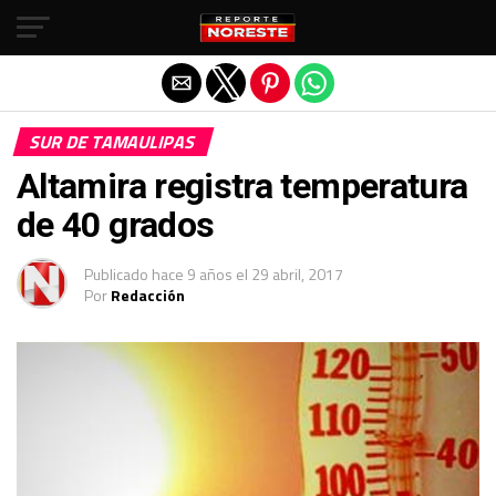
Salir de la versión móvil
SUR DE TAMAULIPAS
Altamira registra temperatura
de 40 grados
Publicado
hace 9 años
el
29 abril, 2017
Por
Redacción