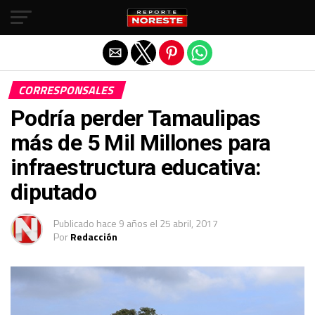
Salir de la versión móvil
CORRESPONSALES
Podría perder Tamaulipas
más de 5 Mil Millones para
infraestructura educativa:
diputado
Publicado
hace 9 años
el
25 abril, 2017
Por
Redacción