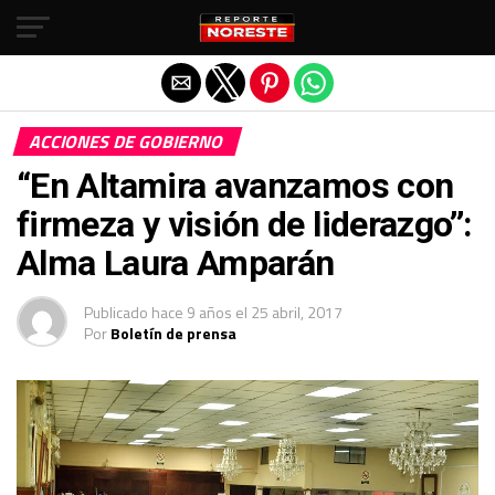
Salir de la versión móvil
ACCIONES DE GOBIERNO
“En Altamira avanzamos con
firmeza y visión de liderazgo’’:
Alma Laura Amparán
Publicado
hace 9 años
el
25 abril, 2017
Por
Boletín de prensa