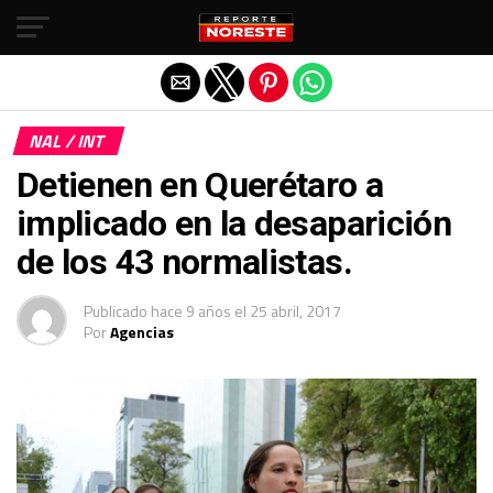
Salir de la versión móvil
NAL / INT
Detienen en Querétaro a
implicado en la desaparición
de los 43 normalistas.
Publicado
hace 9 años
el
25 abril, 2017
Por
Agencias