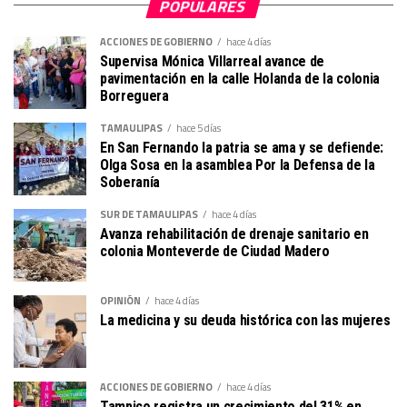
POPULARES
ACCIONES DE GOBIERNO
hace 4 días
Supervisa Mónica Villarreal avance de
pavimentación en la calle Holanda de la colonia
Borreguera
TAMAULIPAS
hace 5 días
En San Fernando la patria se ama y se defiende:
Olga Sosa en la asamblea Por la Defensa de la
Soberanía
SUR DE TAMAULIPAS
hace 4 días
Avanza rehabilitación de drenaje sanitario en
colonia Monteverde de Ciudad Madero
OPINIÓN
hace 4 días
La medicina y su deuda histórica con las mujeres
ACCIONES DE GOBIERNO
hace 4 días
Tampico registra un crecimiento del 31% en