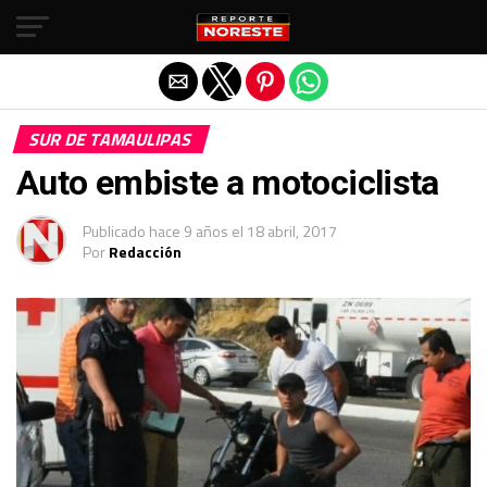
Salir de la versión móvil
SUR DE TAMAULIPAS
Auto embiste a motociclista
Publicado
hace 9 años
el
18 abril, 2017
Por
Redacción