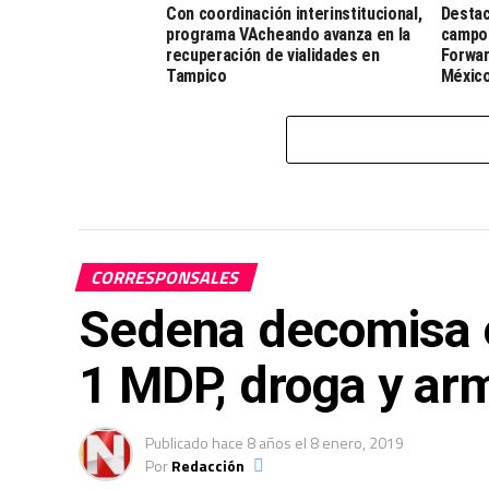
Con coordinación interinstitucional,
Destac
programa VAcheando avanza en la
campo 
recuperación de vialidades en
Forwar
Tampico
Méxic
CORRESPONSALES
Sedena decomisa 
1 MDP, droga y ar
Publicado
hace 8 años
el
8 enero, 2019
Por
Redacción