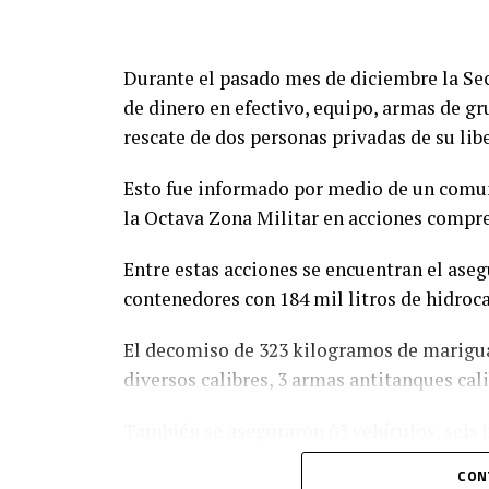
Durante el pasado mes de diciembre la Sec
de dinero en efectivo, equipo, armas de gr
rescate de dos personas privadas de su lib
Esto fue informado por medio de un comun
la Octava Zona Militar en acciones compren
Entre estas acciones se encuentran el ase
contenedores con 184 mil litros de hidroca
El decomiso de 323 kilogramos de mariguan
diversos calibres, 3 armas antitanques cali
También se aseguraron 63 vehículos, seis b
remolques.
CON