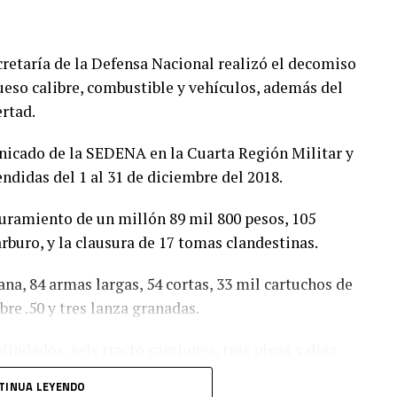
retaría de la Defensa Nacional realizó el decomiso
ueso calibre, combustible y vehículos, además del
ertad.
icado de la SEDENA en la Cuarta Región Militar y
didas del 1 al 31 de diciembre del 2018.
guramiento de un millón 89 mil 800 pesos, 105
rburo, y la clausura de 17 tomas clandestinas.
a, 84 armas largas, 54 cortas, 33 mil cartuchos de
bre .50 y tres lanza granadas.
lindados, seis tracto camiones, tres pipas y diez
TINUA LEYENDO