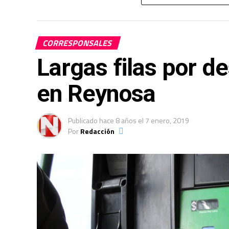
Se aseguraron 99 kilogramos de pirotecnia
el rescate de dos personas privadas de su 
CORRESPONSALES
foto: archivo.
Largas filas por d
en Reynosa
Publicado
hace 8 años
el
7 enero, 2019
Por
Redacción