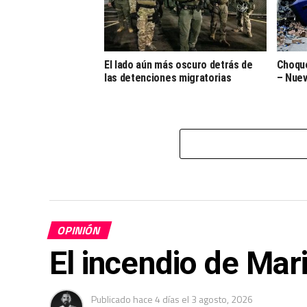
El lado aún más oscuro detrás de
Choque
las detenciones migratorias
– Nuev
OPINIÓN
El incendio de Mar
Publicado
hace 4 días
el
3 agosto, 2026