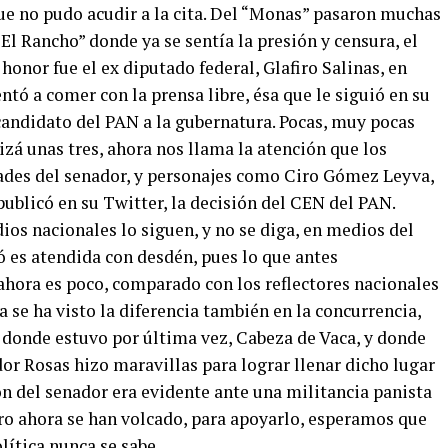
que no pudo acudir a la cita. Del “Monas” pasaron muchas
El Rancho” donde ya se sentía la presión y censura, el
onor fue el ex diputado federal, Glafiro Salinas, en
ntó a comer con la prensa libre, ésa que le siguió en su
candidato del PAN a la gubernatura. Pocas, muy pocas
izá unas tres, ahora nos llama la atención que los
ades del senador, y personajes como Ciro Gómez Leyva,
ublicó en su Twitter, la decisión del CEN del PAN.
s nacionales lo siguen, y no se diga, en medios del
ó es atendida con desdén, pues lo que antes
 ahora es poco, comparado con los reflectores nacionales
a se ha visto la diferencia también en la concurrencia,
n donde estuvo por última vez, Cabeza de Vaca, y donde
or Rosas hizo maravillas para lograr llenar dicho lugar
ión del senador era evidente ante una militancia panista
ro ahora se han volcado, para apoyarlo, esperamos que
lítica nunca se sabe.