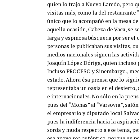
quien lo trajo a Nuevo Laredo, pero 
visitas más, como la del restaurante “
único que lo acompañó en la mesa de h
aquella ocasión, Cabeza de Vaca, se se
larga y espinosa búsqueda por ser el 
personas le publicaban sus visitas, qu
medios nacionales siguen las activid
Joaquín López Dóriga, quien incluso p
Incluso PROCESO y Sinembargo., medio
estado. Ahora ésa prensa que lo sigui
representaba un oasis en el desierto,
e internacionales. No sólo en la prens
pues del “Monas” al “Varsovia”, saló
el empresario y diputado local Salvad
pues la indiferencia hacia la aspirac
sorda y muda respecto a ese tema, pe
ese apoyo sea auténtico, porque en po