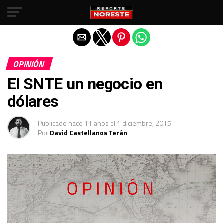
Salir de la versión móvil
OPINIÓN
El SNTE un negocio en
dólares
Publicado
hace 11 años
el
1 diciembre, 2015
Por
David Castellanos Terán