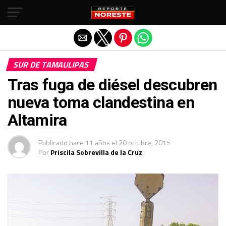
Salir de la versión móvil
SUR DE TAMAULIPAS
Tras fuga de diésel descubren
nueva toma clandestina en
Altamira
Publicado
hace 11 años
el
20 octubre, 2015
Por
Priscila Sobrevilla de la Cruz