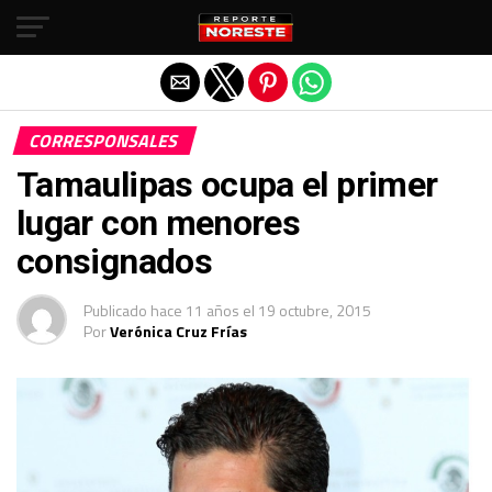
Salir de la versión móvil
CORRESPONSALES
Tamaulipas ocupa el primer
lugar con menores
consignados
Publicado
hace 11 años
el
19 octubre, 2015
Por
Verónica Cruz Frías