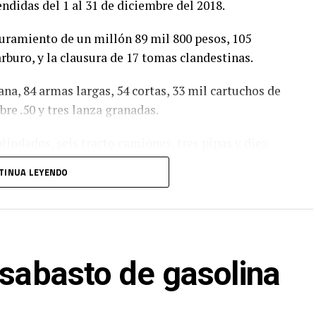
didas del 1 al 31 de diciembre del 2018.
guramiento de un millón 89 mil 800 pesos, 105
rburo, y la clausura de 17 tomas clandestinas.
a, 84 armas largas, 54 cortas, 33 mil cartuchos de
bre .50 y tres lanza granadas.
lindados, seis tracto camiones, tres pipas y diez
TINUA LEYENDO
 y se realizó la detención de 33 personas así como
libertad
esabasto de gasolina