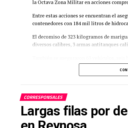
la Octava Zona Militar en acciones compren
Entre estas acciones se encuentran el ase
contenedores con 184 mil litros de hidroca
El decomiso de 323 kilogramos de mariguan
diversos calibres, 3 armas antitanques cali
También se aseguraron 63 vehículos, seis b
remolques.
CON
Se aseguraron 99 kilogramos de pirotecnia
el rescate de dos personas privadas de su 
CORRESPONSALES
foto: archivo.
Largas filas por d
en Reynosa