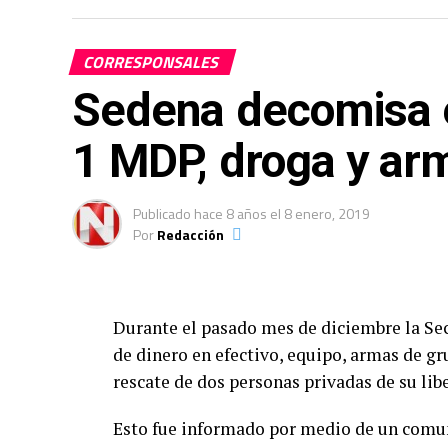
CORRESPONSALES
Sedena decomisa 
1 MDP, droga y ar
Publicado
hace 8 años
el
8 enero, 2019
Por
Redacción
Durante el pasado mes de diciembre la Sec
de dinero en efectivo, equipo, armas de gr
rescate de dos personas privadas de su lib
Esto fue informado por medio de un comun