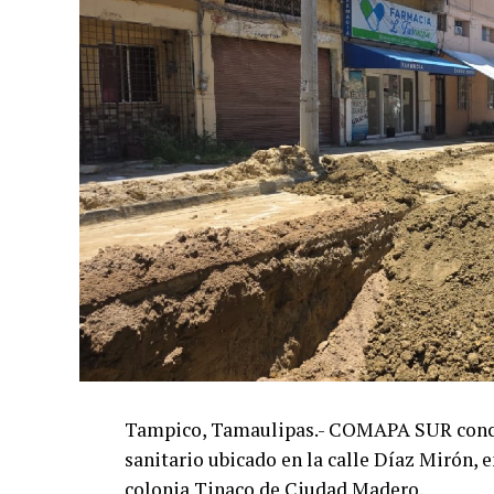
Tampico, Tamaulipas.- COMAPA SUR concluy
sanitario ubicado en la calle Díaz Mirón, e
colonia Tinaco de Ciudad Madero.