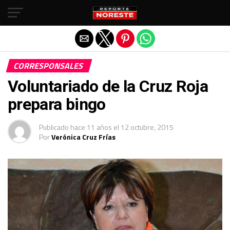
Salir de la versión móvil
CORRESPONSALES
Voluntariado de la Cruz Roja
prepara bingo
Publicado
hace 11 años
el
12 octubre, 2015
Por
Verónica Cruz Frías