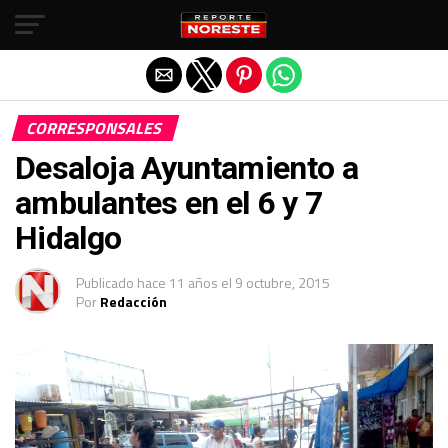
Salir de la versión móvil
CORRESPONSALES
Desaloja Ayuntamiento a
ambulantes en el 6 y 7
Hidalgo
Publicado
hace 11 años
el
9 octubre, 2015
Por
Redacción