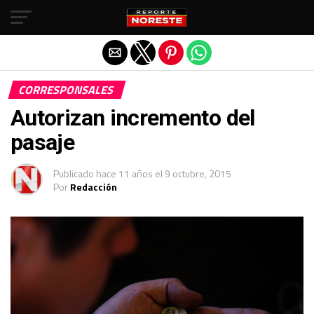
Salir de la versión móvil
CORRESPONSALES
Autorizan incremento del
pasaje
Publicado
hace 11 años
el
9 octubre, 2015
Por
Redacción