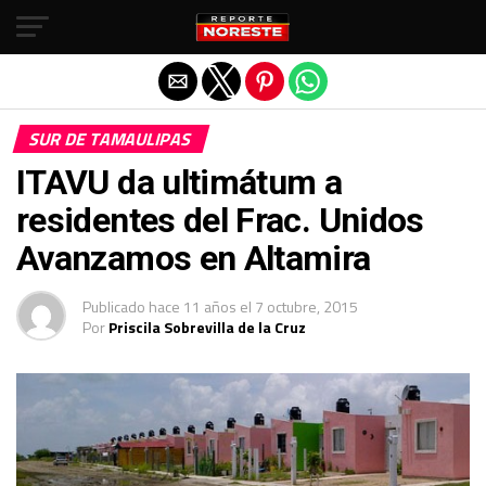
Salir de la versión móvil
SUR DE TAMAULIPAS
ITAVU da ultimátum a
residentes del Frac. Unidos
Avanzamos en Altamira
Publicado
hace 11 años
el
7 octubre, 2015
Por
Priscila Sobrevilla de la Cruz