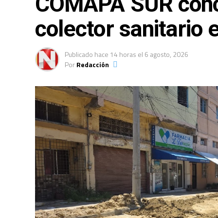
COMAPA SUR conclu
colector sanitario 
Publicado
hace 14 horas
el
6 agosto, 2026
Por
Redacción