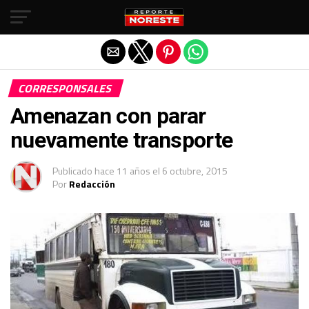
Salir de la versión móvil
CORRESPONSALES
Amenazan con parar
nuevamente transporte
Publicado
hace 11 años
el
6 octubre, 2015
Por
Redacción