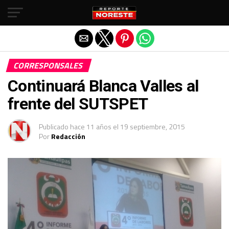
Salir de la versión móvil
CORRESPONSALES
Continuará Blanca Valles al
frente del SUTSPET
Publicado
hace 11 años
el
19 septiembre, 2015
Por
Redacción