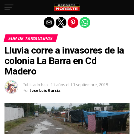
Salir de la versión móvil
SUR DE TAMAULIPAS
Lluvia corre a invasores de la
colonia La Barra en Cd
Madero
Publicado
hace 11 años
el
13 septiembre, 2015
Por
Jose Luis García