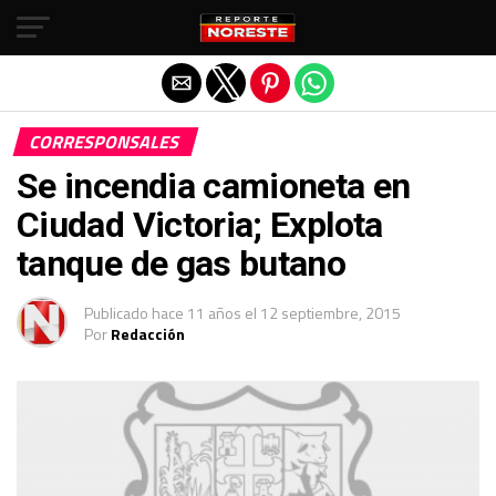
Salir de la versión móvil
CORRESPONSALES
Se incendia camioneta en
Ciudad Victoria; Explota
tanque de gas butano
Publicado
hace 11 años
el
12 septiembre, 2015
Por
Redacción