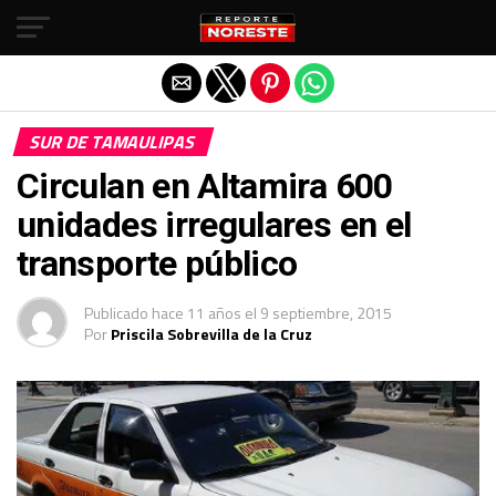
Salir de la versión móvil
SUR DE TAMAULIPAS
Circulan en Altamira 600
unidades irregulares en el
transporte público
Publicado
hace 11 años
el
9 septiembre, 2015
Por
Priscila Sobrevilla de la Cruz