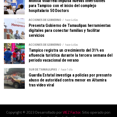
Mónica Villarreal impulsa nuevas inversiones
para Tampico con el inicio del complejo
hospitalario 50 Doctors
ACCIONES DE GOBIERNO
hace 4 días
Presenta Gobierno de Tamaulipas herramientas
digitales para conectar familias y facilitar
servicios
ACCIONES DE GOBIERNO
hace 4 días
Tampico registra un crecimiento del 31% en
afluencia turística durante la tercera semana del
periodo vacacional de verano
SUR DE TAMAULIPAS
hace 1 día
Guardia Estatal investiga a policías por presunto
abuso de autoridad contra menor en Altamira
tras video viral
Copyright © 2023 Desarrollado por
VIEZ Factor
. Sitio operado por: