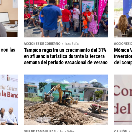
ACCIONES DE GOBIERNO
hace 5 días
ACCIONES 
 con las
Tampico registra un crecimiento del 31%
Mónica V
en afluencia turística durante la tercera
inversio
semana del periodo vacacional de verano
del comp
SUR DE TAMAULIPAS
hace 5 días
OPINIÓN