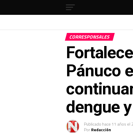
CORRESPONSALES
Fortalec
Pánuco e
continuar
dengue y
Publicado
hace 11 años
el
Por
Redacción