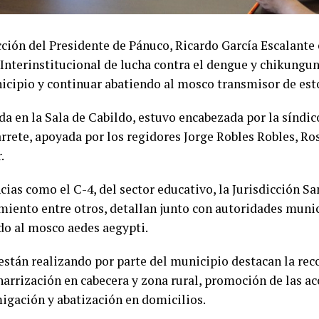
cción del Presidente de Pánuco, Ricardo García Escalante 
Interinstitucional de lucha contra el dengue y chikungu
nicipio y continuar abatiendo al mosco transmisor de es
ada en la Sala de Cabildo, estuvo encabezada por la sínd
rete, apoyada por los regidores Jorge Robles Robles, Ro
.
as como el C-4, del sector educativo, la Jurisdicción San
ento entre otros, detallan junto con autoridades munici
do al mosco aedes aegypti.
 están realizando por parte del municipio destacan la re
harrización en cabecera y zona rural, promoción de las ac
igación y abatización en domicilios.