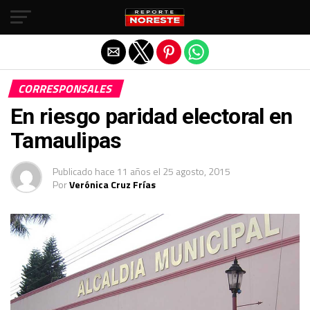
Salir de la versión móvil
CORRESPONSALES
En riesgo paridad electoral en
Tamaulipas
Publicado
hace 11 años
el
25 agosto, 2015
Por
Verónica Cruz Frías