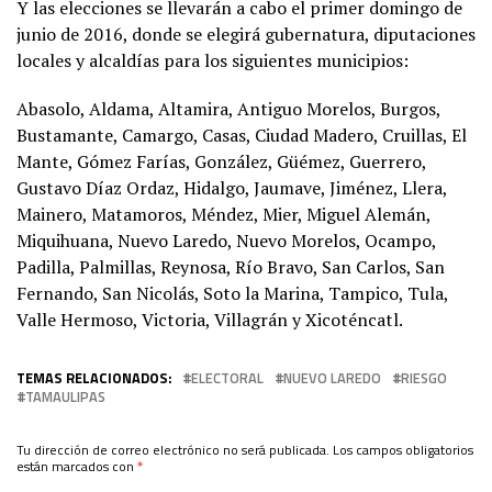
Y las elecciones se llevarán a cabo el primer domingo de
junio de 2016, donde se elegirá gubernatura, diputaciones
locales y alcaldías para los siguientes municipios:
Abasolo, Aldama, Altamira, Antiguo Morelos, Burgos,
Bustamante, Camargo, Casas, Ciudad Madero, Cruillas, El
Mante, Gómez Farías, González, Güémez, Guerrero,
Gustavo Díaz Ordaz, Hidalgo, Jaumave, Jiménez, Llera,
Mainero, Matamoros, Méndez, Mier, Miguel Alemán,
Miquihuana, Nuevo Laredo, Nuevo Morelos, Ocampo,
Padilla, Palmillas, Reynosa, Río Bravo, San Carlos, San
Fernando, San Nicolás, Soto la Marina, Tampico, Tula,
Valle Hermoso, Victoria, Villagrán y Xicoténcatl.
TEMAS RELACIONADOS:
ELECTORAL
NUEVO LAREDO
RIESGO
TAMAULIPAS
Tu dirección de correo electrónico no será publicada.
Los campos obligatorios
están marcados con
*