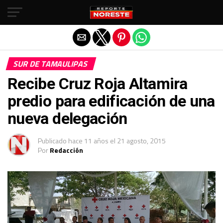
Salir de la versión móvil
SUR DE TAMAULIPAS
Recibe Cruz Roja Altamira
predio para edificación de una
nueva delegación
Publicado
hace 11 años
el
21 agosto, 2015
Por
Redacción