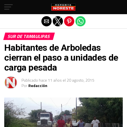
Salir de la versión móvil
SUR DE TAMAULIPAS
Habitantes de Arboledas
cierran el paso a unidades de
carga pesada
Publicado
hace 11 años
el
20 agosto, 2015
Por
Redacción