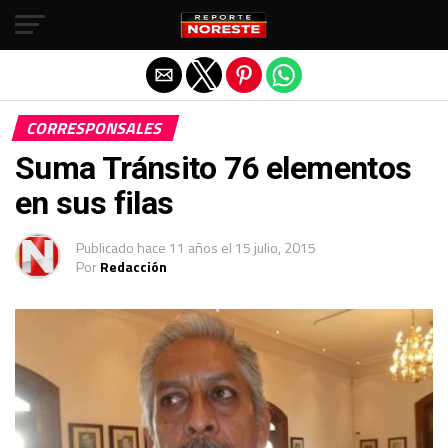
Salir de la versión móvil
CORRESPONSALES
Suma Tránsito 76 elementos
en sus filas
Publicado
hace 11 años
el
15 julio, 2015
Por
Redacción