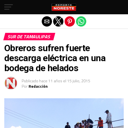
Salir de la versión móvil
SUR DE TAMAULIPAS
Obreros sufren fuerte
descarga eléctrica en una
bodega de helados
Publicado
hace 11 años
el
15 julio, 2015
Por
Redacción