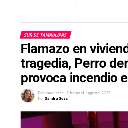
SUR DE TAMAULIPAS
Flamazo en viviend
tragedia, Perro de
provoca incendio e
Publicado
hace 18 horas
el
7 agosto, 2026
Por
Sandra Sosa