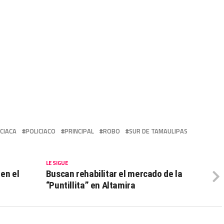
ICIACA
POLICIACO
PRINCIPAL
ROBO
SUR DE TAMAULIPAS
LE SIGUE
en el
Buscan rehabilitar el mercado de la
“Puntillita” en Altamira