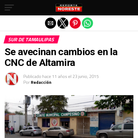
Salir de la versión móvil
SUR DE TAMAULIPAS
Se avecinan cambios en la
CNC de Altamira
Publicado
hace 11 años
el
23 junio, 2015
Por
Redacción