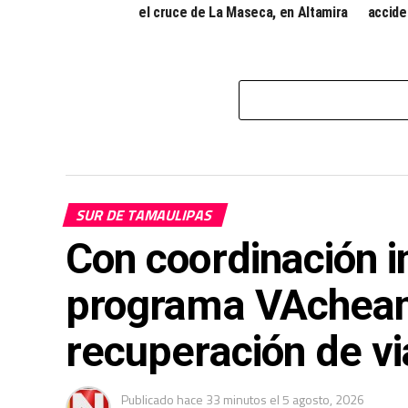
el cruce de La Maseca, en Altamira
accide
SUR DE TAMAULIPAS
Con coordinación in
programa VAchean
recuperación de v
Publicado
hace 33 minutos
el
5 agosto, 2026