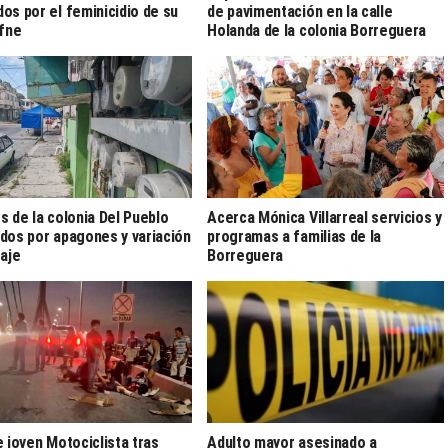
os por el feminicidio de su
de pavimentación en la calle
afne
Holanda de la colonia Borreguera
s de la colonia Del Pueblo
Acerca Mónica Villarreal servicios y
dos por apagones y variación
programas a familias de la
taje
Borreguera
e joven Motociclista tras
Adulto mayor asesinado a