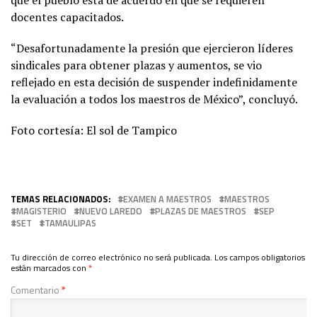
que el pueblo está de acuerdo en que se requieren
docentes capacitados.
“Desafortunadamente la presión que ejercieron líderes
sindicales para obtener plazas y aumentos, se vio
reflejado en esta decisión de suspender indefinidamente
la evaluación a todos los maestros de México”, concluyó.
Foto cortesía: El sol de Tampico
TEMAS RELACIONADOS:
EXAMEN A MAESTROS
MAESTROS
MAGISTERIO
NUEVO LAREDO
PLAZAS DE MAESTROS
SEP
SET
TAMAULIPAS
Tu dirección de correo electrónico no será publicada.
Los campos obligatorios
están marcados con
*
Comentario
*