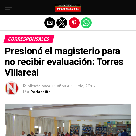
Salir de la versión móvil
CORRESPONSALES
Presionó el magisterio para
no recibir evaluación: Torres
Villareal
Publicado
hace 11 años
el
5 junio, 2015
Por
Redacción