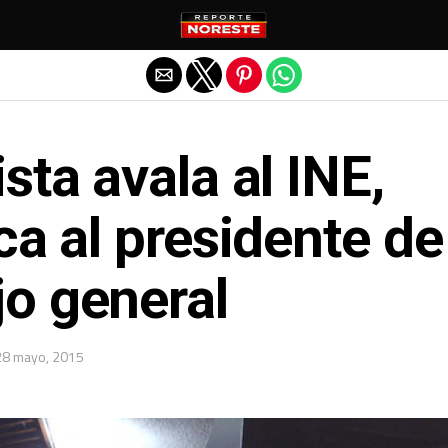
Salir de la versión móvil
sta avala al INE,
ica al presidente de
jo general
28 mayo, 2015