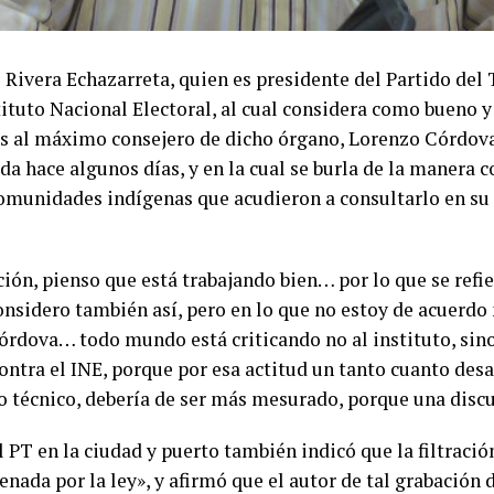
Rivera Echazarreta, quien es presidente del Partido del 
stituto Nacional Electoral, al cual considera como bueno y
es al máximo consejero de dicho órgano, Lorenzo Córdova
ada hace algunos días, y en la cual se burla de la manera
omunidades indígenas que acudieron a consultarlo en su 
ución, pienso que está trabajando bien… por lo que se ref
onsidero también así, pero en lo que no estoy de acuerdo n
órdova… todo mundo está criticando no al instituto, sino 
contra el INE, porque por esa actitud un tanto cuanto des
io técnico, debería de ser más mesurado, porque una discu
 PT en la ciudad y puerto también indicó que la filtración
enada por la ley», y afirmó que el autor de tal grabación d