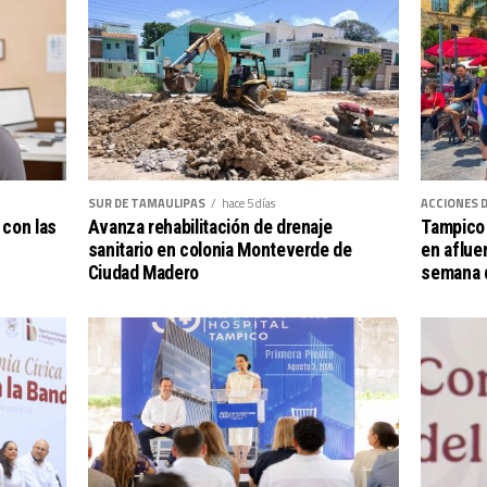
SUR DE TAMAULIPAS
hace 5 días
ACCIONES 
 con las
Avanza rehabilitación de drenaje
Tampico 
sanitario en colonia Monteverde de
en afluen
Ciudad Madero
semana d