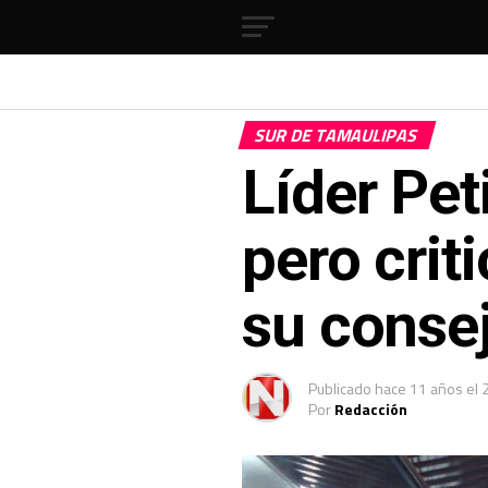
SUR DE TAMAULIPAS
Líder Peti
pero crit
su conse
Publicado
hace 11 años
el
Por
Redacción