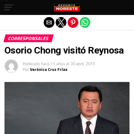
Salir de la versión móvil
CORRESPONSALES
Osorio Chong visitó Reynosa
Publicado
hace 11 años
el
30 abril, 2015
Por
Verónica Cruz Frías