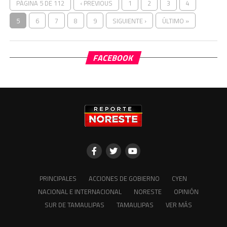
PÁGINA 5 DE 112
‹ PREVIOUS
1
2
3
4
5
6
7
8
9
SIGUIENTE ›
ÚLTIMO »
FACEBOOK
PRINCIPALES
ACCIONES DE GOBIERNO
CYEN
NACIONAL E INTERNACIONAL
NORESTE
OPINIÓN
SUR DE TAMAULIPAS
TAMAULIPAS
VER MÁS