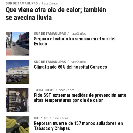
SUR DE TAMAULIPAS
hace 2 años
Que viene otra ola de calor; también
se avecina lluvia
SUR DE TAMAULIPAS
hace 2 años
Seguirá el calor otra semana en el sur del
Estado
SUR DE TAMAULIPAS
hace 2 años
Climatizado 60% del hospital Canseco
TAMAULIPAS
hace 2 años
Pide SST extremar medidas de prevención ante
altas temperaturas por ola de calor
NAL / INT
hace 2 años
Reportan muerte de 157 monos aulladores en
Tabasco y Chiapas