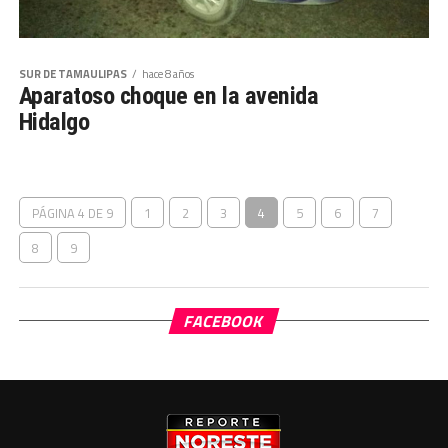
SUR DE TAMAULIPAS
hace 8 años
Aparatoso choque en la avenida
Hidalgo
PÁGINA 4 DE 9
1
2
3
4
5
6
7
8
9
FACEBOOK