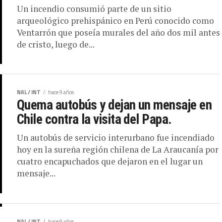
Un incendio consumió parte de un sitio
arqueológico prehispánico en Perú conocido como
Ventarrón que poseía murales del año dos mil antes
de cristo, luego de...
NAL / INT
hace 9 años
Quema autobús y dejan un mensaje en
Chile contra la visita del Papa.
Un autobús de servicio interurbano fue incendiado
hoy en la sureña región chilena de La Araucanía por
cuatro encapuchados que dejaron en el lugar un
mensaje...
NAL / INT
hace 9 años
Perú aprueba el uso medicinal de la
marihuana.