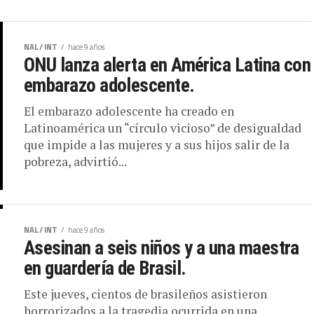
NAL / INT
hace 9 años
ONU lanza alerta en América Latina con
embarazo adolescente.
El embarazo adolescente ha creado en
Latinoamérica un “círculo vicioso” de desigualdad
que impide a las mujeres y a sus hijos salir de la
pobreza, advirtió...
NAL / INT
hace 9 años
Asesinan a seis niños y a una maestra
en guardería de Brasil.
Este jueves, cientos de brasileños asistieron
horrorizados a la tragedia ocurrida en una
guardería de Minas Gerais, después de que uno de
los vigilantes rociara con...