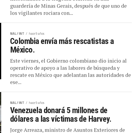
NAL / INT
hace 9 años
Colombia envía más rescatistas a
México.
Este viernes, el Gobierno colombiano dio inicio al
operativo de apoyo a las labores de búsqueda y
rescate en México que adelantan las autoridades de
ese...
NAL / INT
hace 9 años
Venezuela donará 5 millones de
dólares a las víctimas de Harvey.
Jorge Arreaza, ministro de Asuntos Exteriores de
Venezuela, anunció el día de hoy que el país donará
cinco millones de dólares para ayudar a las
víctimas...