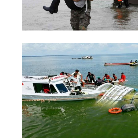
NAL / INT
hace 9 años