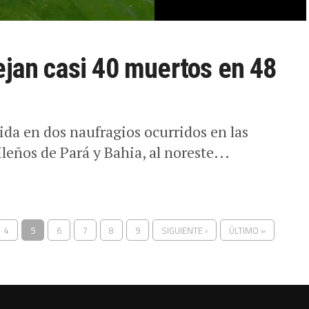
ejan casi 40 muertos en 48
ida en dos naufragios ocurridos en las
leños de Pará y Bahia, al noreste...
4
5
6
7
8
9
SIGUIENTE ›
ÚLTIMO »