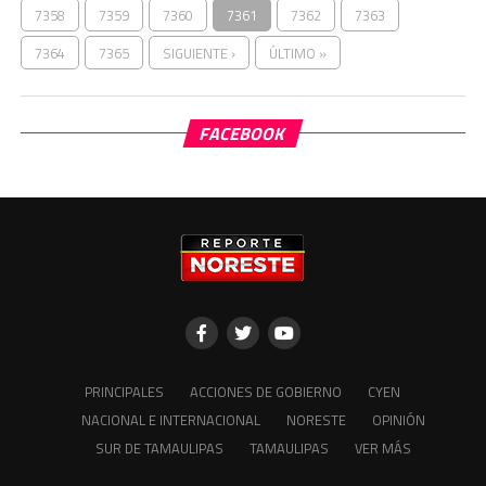
7358
7359
7360
7361
7362
7363
7364
7365
SIGUIENTE ›
ÚLTIMO »
FACEBOOK
PRINCIPALES
ACCIONES DE GOBIERNO
CYEN
NACIONAL E INTERNACIONAL
NORESTE
OPINIÓN
SUR DE TAMAULIPAS
TAMAULIPAS
VER MÁS