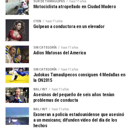
SUR DE TAMAULIPAS
hace 11 años
Motociclista atropellado en Ciudad Madero
CYEN
hace 11 años
Golpean a conductora en un elevador
SIN CATEGORÍA
hace 11 años
Adios Matosas del America
SIN CATEGORÍA
hace 11 años
Judokas Tamaulipecos consiguen 4 Medallas en
la ON2015
NAL / INT
hace 11 años
Asesinos del pequeño de seis años tenían
problemas de conducta
NAL / INT
hace 11 años
Exoneran a policía estadounidense que asesinó
a un mexicano; difunden video del día de los
hechos