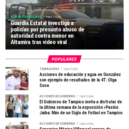
SUR DE TAMAULIPAS
hace 1 hora
Guardia Estatal investiga a
policías por presunto abuso de
autoridad contra menor en
Altamira tras video viral
POPULARES
TAMAULIPAS
hace 5 días
Acciones de educación y agua en González
son ejemplo de resultados de la 4T: Olga
Sosa
ACCIONES DE GOBIERNO
hace 5 días
El Gobierno de Tampico invita a disfrutar de
la última semana de la exposición «Pasión
Jaiba: Más de un Siglo de Futbol en Tampico
ACCIONES DE GOBIERNO
hace 4 días