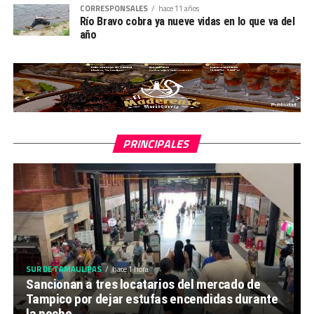
CORRESPONSALES
hace 11 años
Río Bravo cobra ya nueve vidas en lo que va del
año
PRINCIPALES
SUR DE TAMAULIPAS
hace 1 hora
Sancionan a tres locatarios del mercado de
Tampico por dejar estufas encendidas durante
la noche