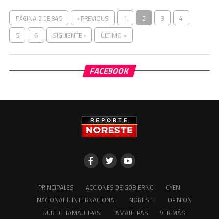
PÁGINA 2 DE 345
‹ PREVIOUS
1
2
3
4
5
6
SIGUIENTE ›
ÚLTIMO »
FACEBOOK
PRINCIPALES
ACCIONES DE GOBIERNO
CYEN
NACIONAL E INTERNACIONAL
NORESTE
OPINIÓN
SUR DE TAMAULIPAS
TAMAULIPAS
VER MÁS