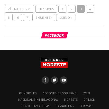
PÁGINA 3 DE 775
‹ PREVIOUS
1
2
3
4
5
6
7
SIGUIENTE ›
ÚLTIMO »
FACEBOOK
PRINCIPALES
ACCIONES DE GOBIERNO
CYEN
NACIONAL E INTERNACIONAL
NORESTE
OPINIÓN
SUR DE TAMAULIPAS
TAMAULIPAS
VER MÁS